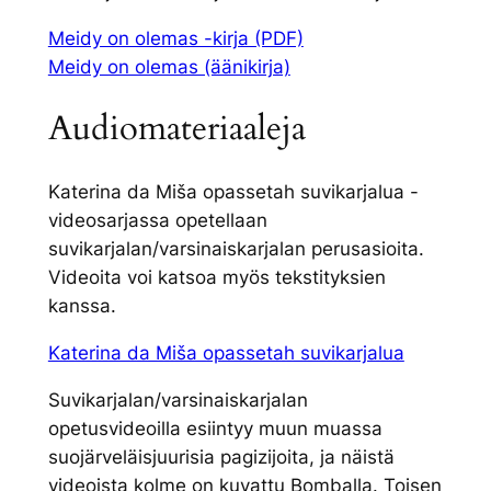
Meidy on olemas -kirja (PDF)
Meidy on olemas (äänikirja)
Audiomateriaaleja
Katerina da Miša opassetah suvikarjalua -
videosarjassa opetellaan
suvikarjalan/varsinaiskarjalan perusasioita.
Videoita voi katsoa myös tekstityksien
kanssa.
Katerina da Miša opassetah suvikarjalua
Suvikarjalan/varsinaiskarjalan
opetusvideoilla esiintyy muun muassa
suojärveläisjuurisia pagizijoita, ja näistä
videoista kolme on kuvattu Bomballa. Toisen