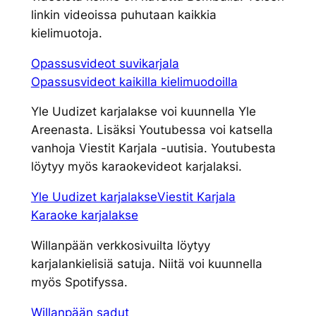
linkin videoissa puhutaan kaikkia
kielimuotoja.
Opassusvideot suvikarjala
Opassusvideot kaikilla kielimuodoilla
Yle Uudizet karjalakse voi kuunnella Yle
Areenasta. Lisäksi Youtubessa voi katsella
vanhoja Viestit Karjala -uutisia. Youtubesta
löytyy myös karaokevideot karjalaksi.
Yle Uudizet karjalakse
Viestit Karjala
Karaoke karjalakse
Willanpään verkkosivuilta löytyy
karjalankielisiä satuja. Niitä voi kuunnella
myös Spotifyssa.
Willanpään sadut