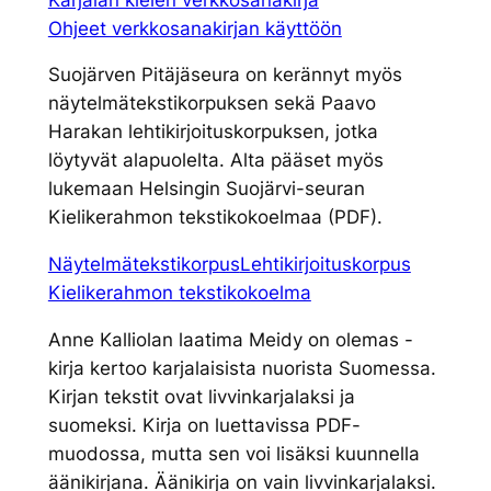
Ohjeet verkkosanakirjan käyttöön
Suojärven Pitäjäseura on kerännyt myös
näytelmätekstikorpuksen sekä Paavo
Harakan lehtikirjoituskorpuksen, jotka
löytyvät alapuolelta. Alta pääset myös
lukemaan Helsingin Suojärvi-seuran
Kielikerahmon tekstikokoelmaa (PDF).
Näytelmätekstikorpus
Lehtikirjoituskorpus
Kielikerahmon tekstikokoelma
Anne Kalliolan laatima Meidy on olemas -
kirja kertoo karjalaisista nuorista Suomessa.
Kirjan tekstit ovat livvinkarjalaksi ja
suomeksi. Kirja on luettavissa PDF-
muodossa, mutta sen voi lisäksi kuunnella
äänikirjana. Äänikirja on vain livvinkarjalaksi.